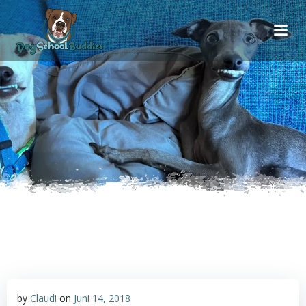
Inhalt
Zum
springen
Inhalt
springen
by
Claudi
on
Juni 14, 2018