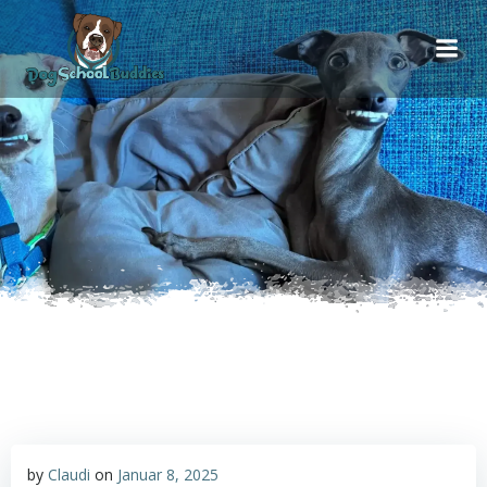
Inhalt
Zum
springen
Inhalt
springen
by
Claudi
on
Januar 8, 2025