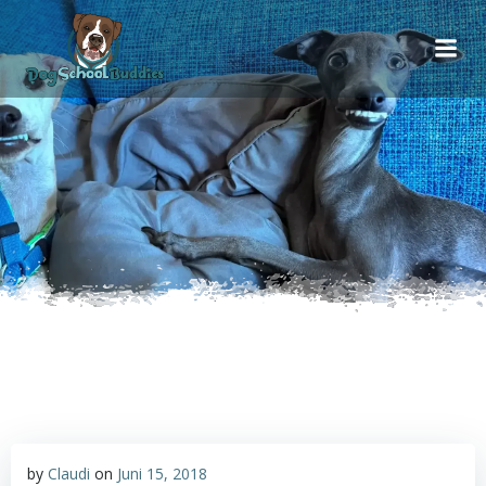
Inhalt
Zum
springen
Inhalt
springen
by
Claudi
on
Juni 15, 2018