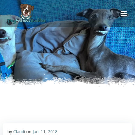
Inhalt
Zum
springen
Inhalt
springen
by
Claudi
on
Juni 11, 2018