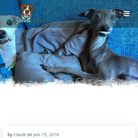
Inhalt
Zum
springen
Inhalt
springen
by
Claudi
on
Juni 15, 2018