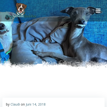
Inhalt
Zum
springen
Inhalt
springen
by
Claudi
on
Juni 14, 2018