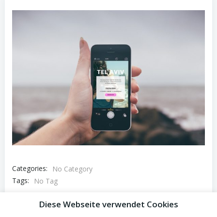
Categories:
No Category
Tags:
No Tag
Post
Diese Webseite verwendet Cookies
Previous post