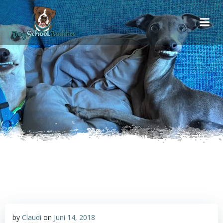
Inhalt
Zum
springen
Inhalt
springen
by
Claudi
on
Juni 14, 2018