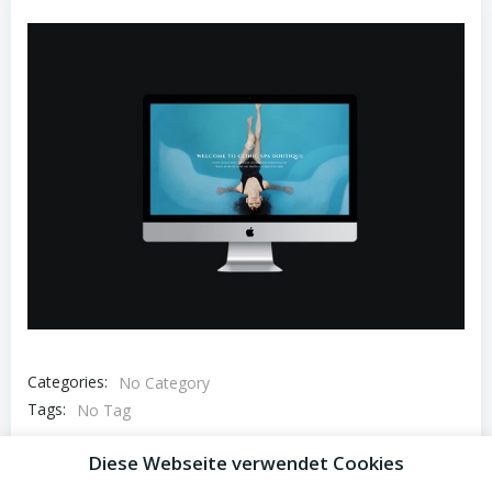
Categories:
No Category
Tags:
No Tag
Post
Diese Webseite verwendet Cookies
Previous post